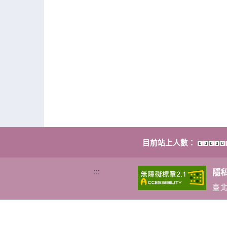
目前站上人數：
:::
隱
臺北