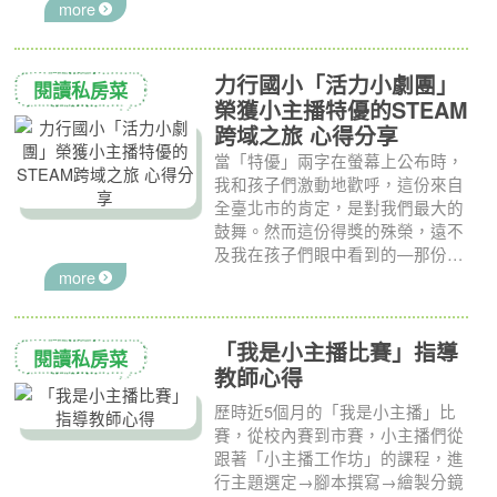
more
出背後具有啟發性的教育意義。
力行國小「活力小劇團」
閱讀私房菜
榮獲小主播特優的STEAM
跨域之旅 心得分享
當「特優」兩字在螢幕上公布時，
我和孩子們激動地歡呼，這份來自
全臺北市的肯定，是對我們最大的
鼓舞。然而這份得獎的殊榮，遠不
及我在孩子們眼中看到的—那份因
more
「被看見」而閃耀的自信光芒。這
趟「我是小主播」競賽之旅，不僅
是一次比賽，更是一場關於勇氣、
適性發展與跨域學習的深刻實踐，
「我是小主播比賽」指導
閱讀私房菜
而這一切，都源自於我們學校一個
教師心得
單純的信念：為孩子創造舞台。
歷時近5個月的「我是小主播」比
賽，從校內賽到市賽，小主播們從
跟著「小主播工作坊」的課程，進
行主題選定→腳本撰寫→繪製分鏡