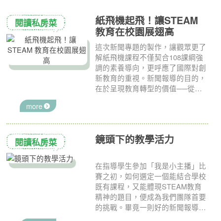
紙飛機起飛！讓STEAM
閱讀私房菜
教育在校園展翅高
這次新聞專題的製作，讓觀眾更了
解紙飛機課程不僅契合108課綱強
調的素養導向，更呼應了國際對創
新教育的重視。新聞報導的目的，
在於呈現教育轉型的價值──從追
求分數轉為培養創意，從單向學習
more
轉為探索實作。讓孩子在日常體驗
中展翅高飛，成為面對未來的
STEAM行動家。透過這次專題報
鏡頭下的教學活力
導，我們希望讓更多人理解，生活
閱讀私房菜
中處處都是成為STEAM行動家的
實踐場域，也期盼大家共同推動這
在指導學生參加「我是小主播」比
項理念，培育更多引領未來的
賽之初，如何選定一個能結合學校
STEAM人才。
既有課程，又能體現STEAM教育
精神的題目，便成為我們團隊首要
的挑戰。畢竟一則好的新聞報導，
不應僅是活動的流水帳，更應挖掘