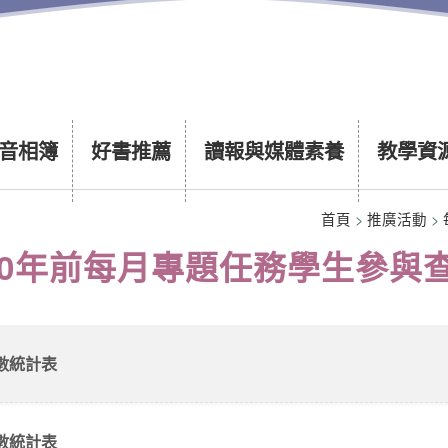
音相簿
好書推薦
讀報與媒體素養
教學資
首頁
>
推廣活動
>
10年前每月專題任務學生參與
數統計表
數統計表