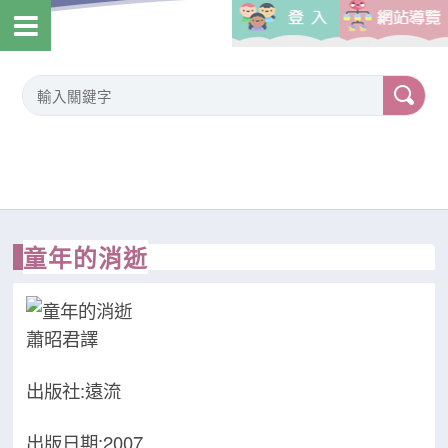
童年的消逝
蕭昭君譯
出版社:遠流
出版日期:2007