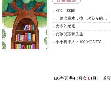
好書推薦
SDGs100問
一萬次跳水，換一次發光的機
會
大樹的祕密
女孩與頭骨先生
小小科學人：100 MONEY大
發現
[20/每頁 共4] [頁次:
1
/1頁] [首頁