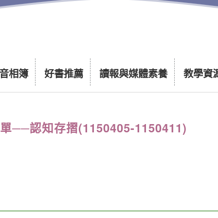
音相簿
好書推薦
讀報與媒體素養
教學資
認知存摺(1150405-1150411)