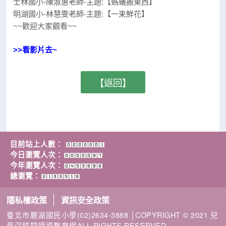
士林國小-陳淑惠老師-主題:【螞蟻搬東西】
明湖國小-林慧雯老師-主題:【一束鮮花】
~~歡迎大家觀看~~
>>看影片去~
【返回】
目前站上人數：
今日瀏覽人次：
今年瀏覽人次：
總瀏覽：
隱私權政策
資訊安全政策
臺北市麗湖國民小學(02)2634-3888 │COPYRIGHT © 2021 兒
童深耕閱讀資教育網ALL RIGHTS RESERVED.