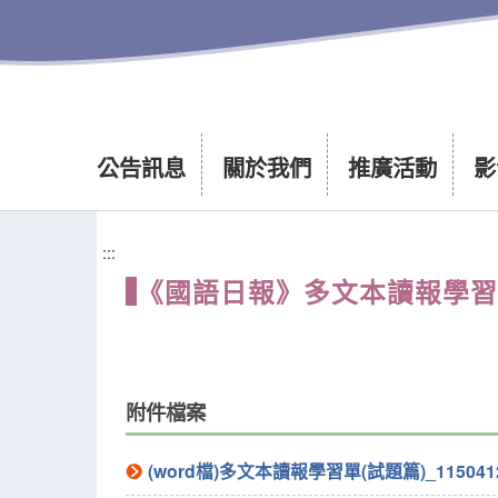
公告訊息
關於我們
推廣活動
影
:::
《國語日報》多文本讀報學習單──
附件檔案
(word檔)多文本讀報學習單(試題篇)_1150412