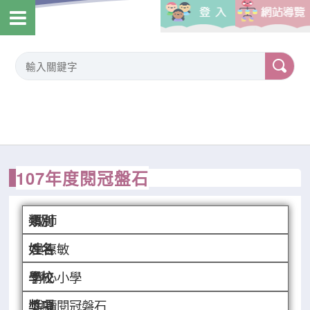
107年度閱冠盤石
教師
吳惠敏
靜心小學
悅讀閱冠磐石