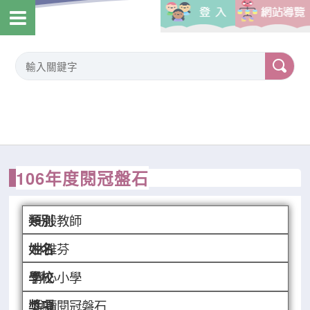
106年度閱冠盤石
一般教師
林雅芬
靜心小學
悅讀閱冠磐石