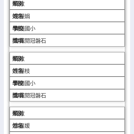
行政
葛麗娟
實踐國小
書城閱冠磐石
行政
王麗枝
胡適國小
書城閱冠磐石
行政
張嘉媛