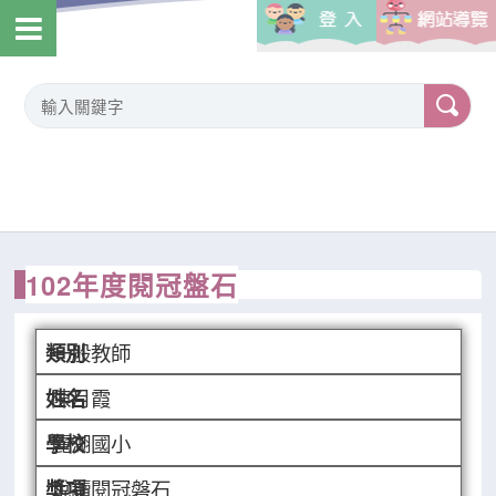
102年度閱冠盤石
一般教師
陳月霞
麗湖國小
悅讀閱冠磐石