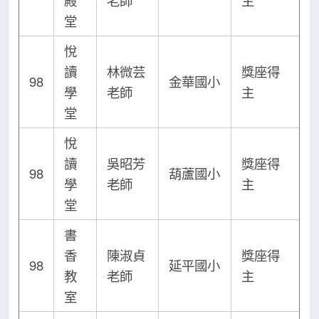
殿
老師
主
堂
悅
讀
林微芸
獎座得
98
金華國小
學
老師
主
堂
悅
讀
吳昭芳
獎座得
98
葫蘆國小
學
老師
主
堂
書
香
陳淑貞
獎座得
98
延平國小
教
老師
主
室