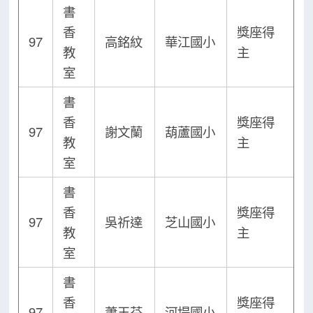
書
香
獎座得
97
高銘紋
華江國小
教
主
室
書
香
獎座得
97
謝文蘭
葫蘆國小
教
主
室
書
香
獎座得
97
吳祈達
芝山國小
教
主
室
書
香
獎座得
97
蕭玉芬
河堤國小