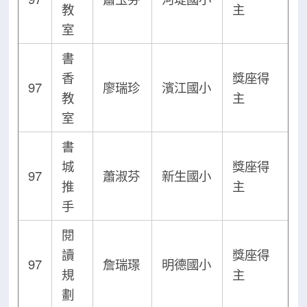
教
主
室
書
香
獎座得
97
廖瑞珍
濱江國小
教
主
室
書
城
獎座得
97
蕭淑芬
新生國小
推
主
手
閱
讀
獎座得
97
詹瑞璟
明德國小
規
主
劃