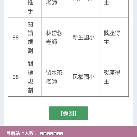
推
老師
主
手
閱
讀
林岱蓉
獎座得
98
新生國小
規
老師
主
劃
閱
讀
留水茶
獎座得
98
民權國小
規
老師
主
劃
【返回】
目前站上人數：