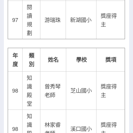
閱
讀
獎座得
97
游瑞珠
新湖國小
規
主
劃
年
類
姓名
學校
獎項
度
別
知
識
曾秀琴
獎座得
98
芝山國小
殿
老師
主
堂
知
識
林家睿
獎座得
98
溪口國小