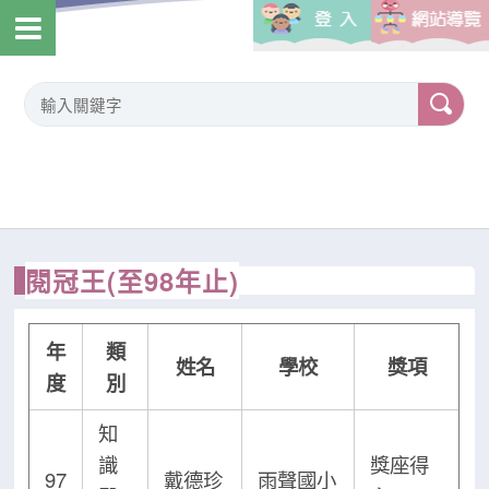
閱冠王(至98年止)
年
類
姓名
學校
獎項
度
別
知
識
獎座得
97
戴德珍
雨聲國小