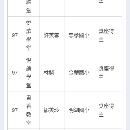
殿
主
堂
悅
讀
獎座得
97
許美雪
忠孝國小
學
主
堂
悅
讀
獎座得
97
林麟
金華國小
學
主
堂
書
香
獎座得
97
鄒美玲
明湖國小
教
主
室