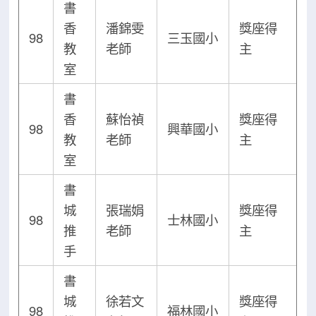
書
香
潘錦雯
獎座得
98
三玉國小
教
老師
主
室
書
香
蘇怡禎
獎座得
98
興華國小
教
老師
主
室
書
城
張瑞娟
獎座得
98
士林國小
推
老師
主
手
書
城
徐若文
獎座得
98
福林國小